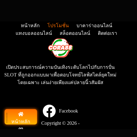
หน้าหลัก
โปรโมชั่น
บาคาร่าออนไลน์
แทงบอลออนไลน์
สล็อตออนไลน์
ติดต่อเรา
เปิดประสบการณ์ความบันเทิงระดับโลกไปกับการปั่น
SLOT ที่ถูกออกแบบมาเพื่อตอบโจทย์ไลฟ์สไตล์ยุคใหม่
โดยเฉพาะ เล่นง่ายเพียงแค่ปลายนิ้วสัมผัส
Facebook
หน้าหลัก
Copyright © 2026 -