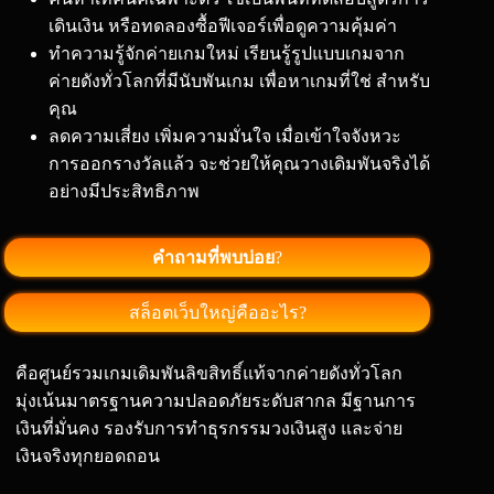
เดินเงิน หรือทดลองซื้อฟีเจอร์เพื่อดูความคุ้มค่า
ทำความรู้จักค่ายเกมใหม่ เรียนรู้รูปแบบเกมจาก
ค่ายดังทั่วโลกที่มีนับพันเกม เพื่อหาเกมที่ใช่ สำหรับ
คุณ
ลดความเสี่ยง เพิ่มความมั่นใจ เมื่อเข้าใจจังหวะ
การออกรางวัลแล้ว จะช่วยให้คุณวางเดิมพันจริงได้
อย่างมีประสิทธิภาพ
คำถามที่พบบ่อย
?
สล็อตเว็บใหญ่คืออะไร?
คือศูนย์รวมเกมเดิมพันลิขสิทธิ์แท้จากค่ายดังทั่วโลก
มุ่งเน้นมาตรฐานความปลอดภัยระดับสากล มีฐานการ
เงินที่มั่นคง รองรับการทำธุรกรรมวงเงินสูง และจ่าย
เงินจริงทุกยอดถอน