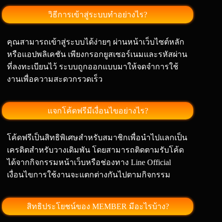
วิธีการเข้าสู่ระบบทำอย่างไร?
คุณสามารถเข้าสู่ระบบได้ง่ายๆ ผ่านหน้าเว็บไซต์หลัก
หรือแอปพลิเคชัน เพียงกรอกยูสเซอร์เนมและรหัสผ่าน
ที่ลงทะเบียนไว้ ระบบถูกออกแบบมาให้จดจำการใช้
งานเพื่อความสะดวกรวดเร็ว
แจกโค้ดฟรีมีเงื่อนไขอย่างไร?
โค้ดฟรีเป็นสิทธิพิเศษสำหรับสมาชิกเพื่อนำไปแลกเป็น
เครดิตสำหรับวางเดิมพัน โดยสามารถติดตามรับโค้ด
ได้จากกิจกรรมหน้าเว็บหรือช่องทาง Line Official
เงื่อนไขการใช้งานจะแตกต่างกันไปตามกิจกรรม
สิทธิประโยชน์ของ MEMBER มีอะไรบ้าง?