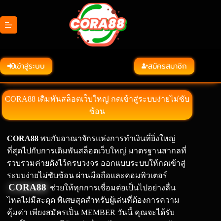
Skip
to
content
เข้าสู่ระบบ
สมัครสมาชิก
CORA88 เดิมพันสล็อตเว็บใหญ่ กดเข้าสู่ระบบง่ายไม่ซับ
ซ้อน
CORA88
พบกับอาณาจักรแห่งการทำเงินที่ยิ่งใหญ่
ที่สุดไปกับการเดิมพันสล็อตเว็บใหญ่ มาตรฐานสากลที่
รวบรวมค่ายดังไว้ครบวงจร ออกแบบระบบให้กดเข้าสู่
ระบบง่ายไม่ซับซ้อน ผ่านมือถือและคอมพิวเตอร์
CORA88
ช่วยให้ทุกการเชื่อมต่อเป็นไปอย่างลื่น
ไหลไม่มีสะดุด พิเศษสุดสำหรับผู้เล่นที่ต้องการความ
คุ้มค่า เพียงสมัครเป็น MEMBER วันนี้ คุณจะได้รับ