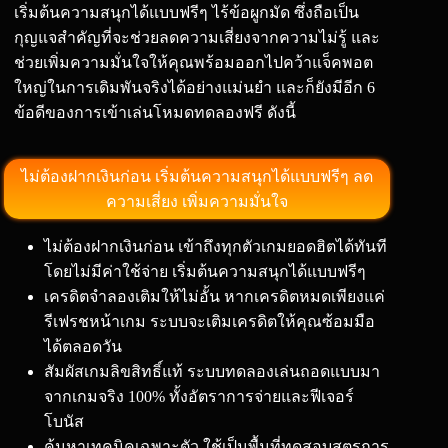
เริ่มต้นความสนุกได้แบบฟรีๆ ไร้ข้อผูกมัด ซึ่งถือเป็น
กุญแจสำคัญที่จะช่วยลดความเสี่ยงจากความไม่รู้ และ
ช่วยเพิ่มความมั่นใจให้คุณพร้อมออกไปคว้าแจ็คพอต
ใหญ่ในการเดิมพันจริงได้อย่างแม่นยำ และก็ยังมีอีก 6
ข้อดีของการเข้าเล่นโหมดทดลองฟรี ดังนี้
ไม่ต้องฝากเงินก่อน เริ่มต้นความสนุกได้แบบฟรีๆ ลด
ความเสี่ยง เพิ่มความมั่นใจ
ไม่ต้องฝากเงินก่อน เข้าถึงทุกตัวเกมยอดฮิตได้ทันที
โดยไม่มีค่าใช้จ่าย เริ่มต้นความสนุกได้แบบฟรีๆ
เครดิตจำลองเติมให้ไม่อั้น หากเครดิตหมดเพียงแค่
รีเฟรชหน้าเกม ระบบจะเติมเครดิตให้คุณซ้อมมือ
ได้ตลอดวัน
สัมผัสเกมลิขสิทธิ์แท้ ระบบทดลองเล่นถอดแบบมา
จากเกมจริง 100% ทั้งอัตราการจ่ายและฟีเจอร์
โบนัส
ค้นหาเทคนิคเฉพาะตัว ใช้เป็นพื้นที่ทดสอบสูตรการ