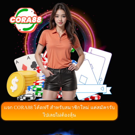
แจก CORA88 โค้ดฟรี สำหรับสมาชิกใหม่ แค่สมัครรับ
ไปเลยไม่ต้องลุ้น